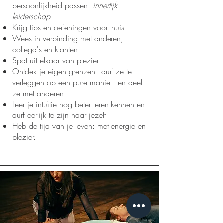
persoonlijkheid passen:
innerlijk
leiderschap
Krijg tips en oefeningen voor thuis
Wees in verbinding met anderen,
collega's en klanten
Spat uit elkaar van plezier
Ontdek je eigen grenzen - durf ze te
verleggen op een pure manier - en deel
ze met anderen
Leer je intuïtie nog beter leren kennen en
durf eerlijk te zijn naar jezelf
Heb de tijd van je leven: met energie en
plezier.