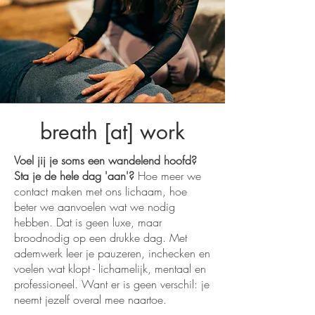
breath [at] work
Voel jij je soms een wandelend hoofd?
Sta je de hele dag 'aan'?
Hoe meer we
contact maken met ons lichaam, hoe
beter we aanvoelen wat we nodig
hebben. Dat is geen luxe, maar
broodnodig op een drukke dag. Met
ademwerk leer je pauzeren, inchecken en
voelen wat klopt - lichamelijk, mentaal en
professioneel. Want er is geen verschil: je
neemt jezelf overal mee naartoe.