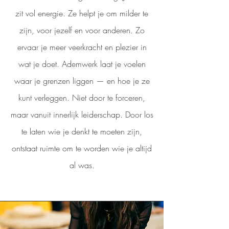
zit vol energie. Ze helpt je om milder te
zijn, voor jezelf en voor anderen. Zo
ervaar je meer veerkracht en plezier in
wat je doet. Ademwerk laat je voelen
waar je grenzen liggen — en hoe je ze
kunt verleggen. Niet door te forceren,
maar vanuit innerlijk leiderschap. Door los
te laten wie je denkt te moeten zijn,
ontstaat ruimte om te worden wie je altijd
al was.