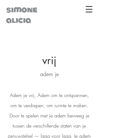
simone
alicia
vrij
adem je
Adem je vrij. Adem om te ontspannen,
om te verdiepen, om ruimte te maken.
Door te spelen met je adem beweeg je
tussen de verschillende staten van je
zenuwstelsel — laag voor laag. Je adem