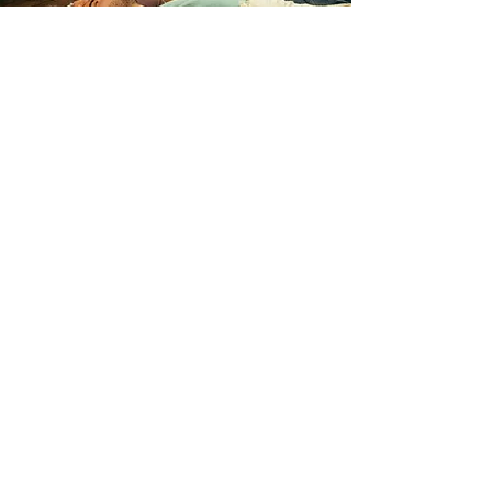
zo kan het zijn
Kies voor jouw sessie verbonden
ademhaling:
-
Persoonlijke begeleiding:
1-op-1 in mijn
ademruimte of bij jou thuis. Boek een
losse sessie of kies voor een traject op
maat (3 tot 6 sessies of meer).
Bijvoorbeeld omdat je klaar bent om een
laagje dieper te gaan in jezelf, of ter
ondersteuning van een therapietraject.
-
Breath [at] work:
60
-150 minuten (met
je collega's) - bijvoorbeeld in de
lunchpauze, voor een creatieve
brainstorm of een teamdag.