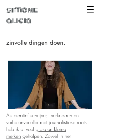
simone
alicia
zinvolle dingen doen.
Als creatief schrijver, merkcoach en
verhalenverteller met journalistieke roots
heb ik al veel
grote en kleine
merken
geholpen. Zowel in het